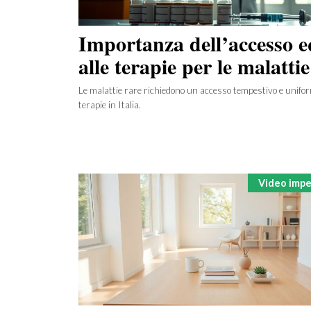
Importanza dell’accesso 
alle terapie per le malattie
rare in Italia
Le malattie rare richiedono un accesso tempestivo e unifor
terapie in Italia.
Categorie
Video imper