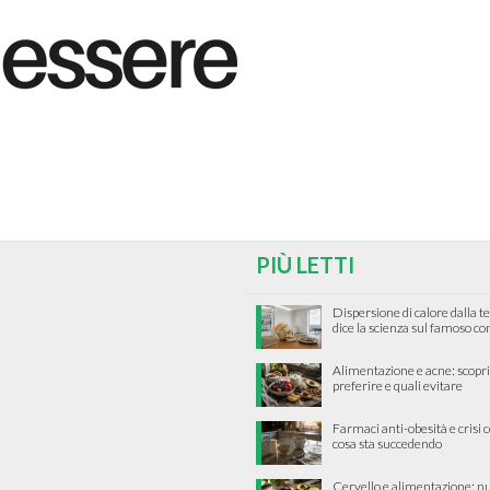
PIÙ LETTI
Dispersione di calore dalla te
dice la scienza sul famoso co
Alimentazione e acne: scopri 
preferire e quali evitare
Farmaci anti-obesità e crisi c
cosa sta succedendo
Cervello e alimentazione: nu