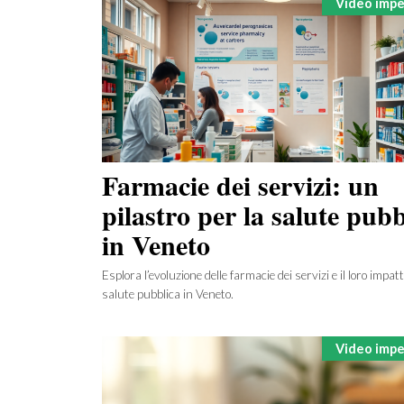
Categorie
Video imper
Farmacie dei servizi: un
pilastro per la salute pubb
in Veneto
Esplora l’evoluzione delle farmacie dei servizi e il loro impatt
salute pubblica in Veneto.
Categorie
Video imper