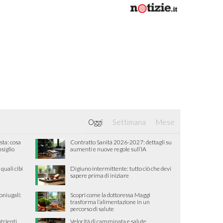
Oggi
Settimana
Mese
sta: cosa
Contratto Sanità 2026-2027: dettagli su
nsiglio
aumenti e nuove regole sull’IA
quali cibi
Digiuno intermittente: tutto ciò che devi
sapere prima di iniziare
oniugali:
Scopri come la dottoressa Maggi
trasforma l’alimentazione in un
percorso di salute
trienti
Velocità di camminata e salute