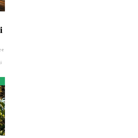
i
e e
i
i