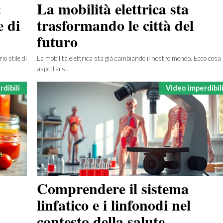
:
La mobilità elettrica sta
e di
trasformando le città del
futuro
o stile di
La mobilità elettrica sta già cambiando il nostro mondo. Ecco cosa
aspettarsi.
Categorie
dibili
Video imperdibil
Comprendere il sistema
linfatico e i linfonodi nel
contesto della salute