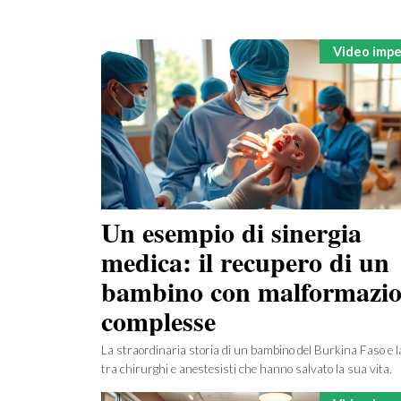
Categorie
Video imper
Un esempio di sinergia
medica: il recupero di un
bambino con malformazio
complesse
La straordinaria storia di un bambino del Burkina Faso e l
tra chirurghi e anestesisti che hanno salvato la sua vita.