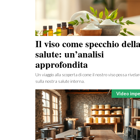
Il viso come specchio dell
salute: un’analisi
approfondita
Un viaggio alla scoperta di come il nostro viso possa rivelar
sulla nostra salute interna.
Categorie
Video imper