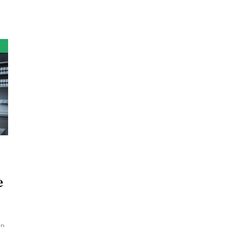
i
e
in