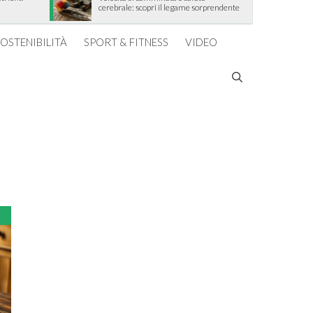
cerebrale: scopri il legame sorprendente
 Parkinson?
Come l’esercizio fisico migliora le
OSTENIBILITÀ
SPORT & FITNESS
VIDEO
funzioni cognitive e il benessere
psicologico
i