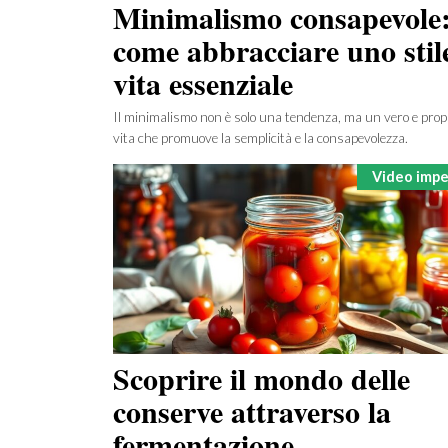
Minimalismo consapevole
come abbracciare uno stil
vita essenziale
Il minimalismo non è solo una tendenza, ma un vero e propri
vita che promuove la semplicità e la consapevolezza.
Categorie
Video imper
Scoprire il mondo delle
conserve attraverso la
fermentazione