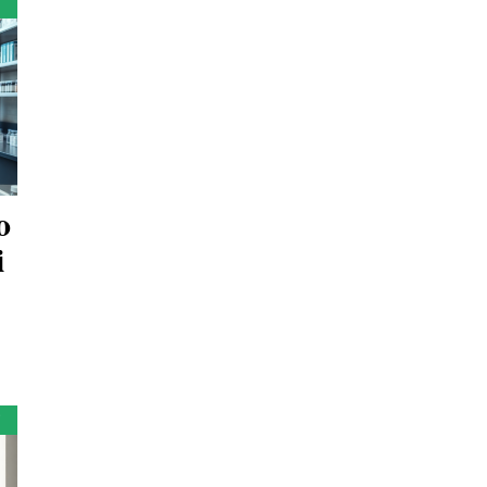
i
o
i
i