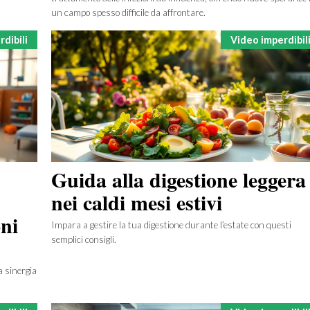
un campo spesso difficile da affrontare.
Categorie
dibili
Video imperdibil
Guida alla digestione leggera
nei caldi mesi estivi
ni
Impara a gestire la tua digestione durante l’estate con questi
semplici consigli.
a sinergia